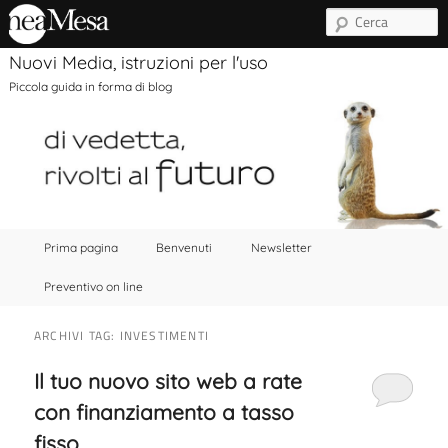
C
Nuovi Media, istruzioni per l'uso
Piccola guida in forma di blog
Menu principale
Vai al contenuto principale
Vai al contenuto secondario
Prima pagina
Benvenuti
Newsletter
Preventivo on line
ARCHIVI TAG:
INVESTIMENTI
Il tuo nuovo sito web a rate
con finanziamento a tasso
fisso