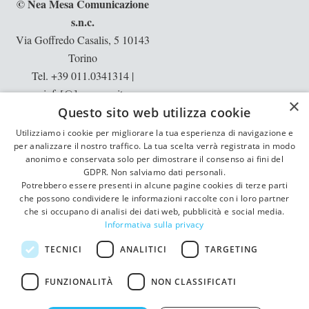
© Nea Mesa Comunicazione
s.n.c.
Via Goffredo Casalis, 5 10143
Torino
Tel. +39 011.0341314
|
info[@]neamesa.it
×
Questo sito web utilizza cookie
p.iva: 10397540013 | rea: TO -
1129913
Utilizziamo i cookie per migliorare la tua esperienza di navigazione e
per analizzare il nostro traffico. La tua scelta verrà registrata in modo
Informative:
privacy
|
cookie
anonimo e conservata solo per dimostrare il consenso ai fini del
GDPR. Non salviamo dati personali.
Potrebbero essere presenti in alcune pagine cookies di terze parti
che possono condividere le informazioni raccolte con i loro partner
che si occupano di analisi dei dati web, pubblicità e social media.
Informativa sulla privacy
TECNICI
ANALITICI
TARGETING
FUNZIONALITÀ
NON CLASSIFICATI