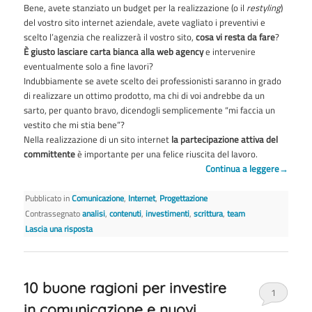
Bene, avete stanziato un budget per la realizzazione (o il
restyling
)
del vostro sito internet aziendale, avete vagliato i preventivi e
scelto l’agenzia che realizzerà il vostro sito,
cosa vi resta da fare
?
È giusto lasciare carta bianca alla web agency
e intervenire
eventualmente solo a fine lavori?
Indubbiamente se avete scelto dei professionisti saranno in grado
di realizzare un ottimo prodotto, ma chi di voi andrebbe da un
sarto, per quanto bravo, dicendogli semplicemente “mi faccia un
vestito che mi stia bene”?
Nella realizzazione di un sito internet
la partecipazione attiva del
committente
è importante per una felice riuscita del lavoro.
Continua a leggere
→
Pubblicato in
Comunicazione
,
Internet
,
Progettazione
Contrassegnato
analisi
,
contenuti
,
investimenti
,
scrittura
,
team
Lascia una risposta
10 buone ragioni per investire
1
in comunicazione e nuovi