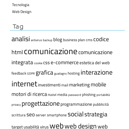
Tecnologia
Web Design
Tag
analisi
codice
blog
business plan
cms
antivirus
backup
comunicazione
html
comunicazione
integrata
e-commerce
css
estetica del web
cookie
interazione
grafica
feedback
hosting
GDPR
guadagno
internet
mobile
marketing
investimenti
mail
motori di ricerca
nuovi media
phishing
password
portabilità
progettazione
programmazione
pubblicità
privacy
social
strategia
seo
scrittura
server
smartphone
web
web design
web
target
usabilità
virus