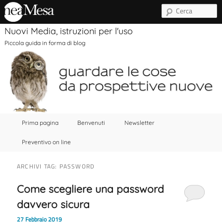
C
Nuovi Media, istruzioni per l'uso
Piccola guida in forma di blog
Menu principale
Vai al contenuto principale
Vai al contenuto secondario
Prima pagina
Benvenuti
Newsletter
Preventivo on line
ARCHIVI TAG:
PASSWORD
Come scegliere una password
davvero sicura
27 Febbraio 2019