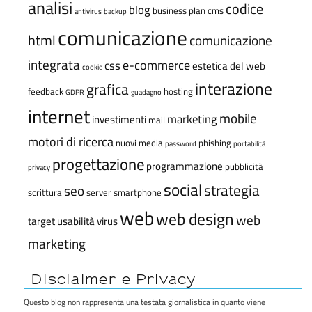
analisi
codice
blog
business plan
cms
antivirus
backup
comunicazione
html
comunicazione
integrata
e-commerce
css
estetica del web
cookie
interazione
grafica
feedback
hosting
GDPR
guadagno
internet
mobile
marketing
investimenti
mail
motori di ricerca
nuovi media
phishing
password
portabilità
progettazione
programmazione
pubblicità
privacy
social
strategia
seo
scrittura
server
smartphone
web
web design
web
target
usabilità
virus
marketing
Disclaimer e Privacy
Questo blog non rappresenta una testata giornalistica in quanto viene