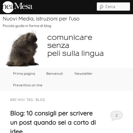
C
Nuovi Media, istruzioni per l'uso
Piccola guida in forma di blog
Menu principale
Vai al contenuto principale
Vai al contenuto secondario
Prima pagina
Benvenuti
Newsletter
Preventivo on line
ARCHIVI TAG:
BLOG
Blog: 10 consigli per scrivere
2
un post quando sei a corto di
idee