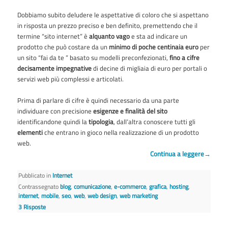
Dobbiamo subito deludere le aspettative di coloro che si aspettano
in risposta un prezzo preciso e ben definito, premettendo che il
termine “sito internet” è
alquanto vago
e sta ad indicare un
prodotto che può costare da un
minimo di poche centinaia euro
per
un sito “fai da te ” basato su modelli preconfezionati,
fino a cifre
decisamente impegnative
di decine di migliaia di euro per portali o
servizi web più complessi e articolati.
Prima di parlare di cifre è quindi necessario da una parte
individuare con precisione
esigenze e finalità del sito
identificandone quindi la
tipologia
, dall’altra conoscere tutti gli
elementi
che entrano in gioco nella realizzazione di un prodotto
web.
Continua a leggere
→
Pubblicato in
Internet
Contrassegnato
blog
,
comunicazione
,
e-commerce
,
grafica
,
hosting
,
internet
,
mobile
,
seo
,
web
,
web design
,
web marketing
3
Risposte