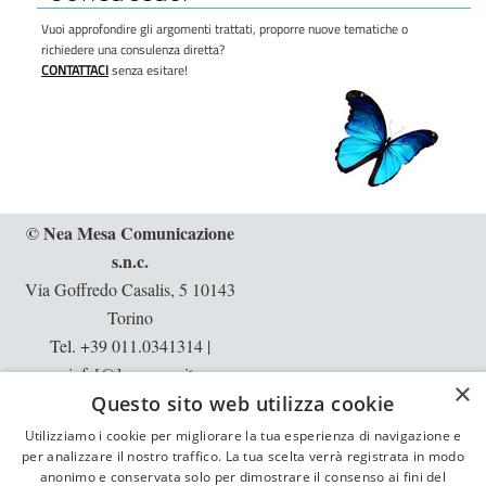
Vuoi approfondire gli argomenti trattati, proporre nuove tematiche o
richiedere una consulenza diretta?
CONTATTACI
senza esitare!
© Nea Mesa Comunicazione
s.n.c.
Via Goffredo Casalis, 5 10143
Torino
Tel. +39 011.0341314
|
info[@]neamesa.it
×
Questo sito web utilizza cookie
p.iva: 10397540013 | rea: TO -
1129913
Utilizziamo i cookie per migliorare la tua esperienza di navigazione e
per analizzare il nostro traffico. La tua scelta verrà registrata in modo
Informative:
privacy
|
cookie
anonimo e conservata solo per dimostrare il consenso ai fini del