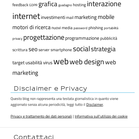
interazione
grafica
feedback
hosting
GDPR
guadagno
internet
mobile
marketing
investimenti
mail
motori di ricerca
nuovi media
phishing
password
portabilità
progettazione
programmazione
pubblicità
privacy
social
strategia
seo
scrittura
server
smartphone
web
web design
web
target
usabilità
virus
marketing
Disclaimer e Privacy
Questo blog non rappresenta una testata giornalistica in quanto viene
aggiornato senza alcuna periodicità, leggi tutto il
Disclaimer
.
Privacy e trattamento dei dati personali
|
Informativa sull'utilizzo dei cookie
Contattaci