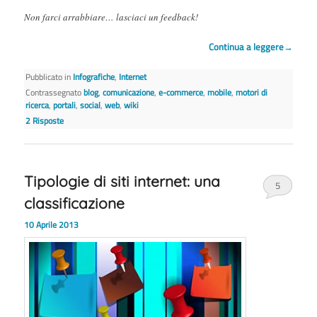
Non farci arrabbiare… lasciaci un feedback!
Continua a leggere
→
Pubblicato in
Infografiche
,
Internet
Contrassegnato
blog
,
comunicazione
,
e-commerce
,
mobile
,
motori di
ricerca
,
portali
,
social
,
web
,
wiki
2
Risposte
Tipologie di siti internet: una
5
classificazione
10 Aprile 2013