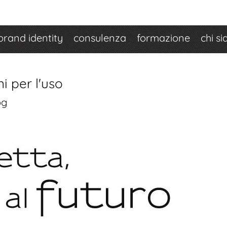
brand identity
consulenza
formazione
chi s
i per l'uso
og