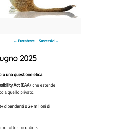
Navigazione articolo
←
Precedente
Successivi
→
giugno 2025
olo una questione etica
ibility Act (EAA)
, che estende
co a quello privato.
+ dipendenti o 2+ milioni di
amo tutto con ordine.