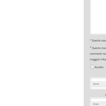
* Questa case
*
Questo modu
commenti inser
maggiori info
Accetto
Nome
Email