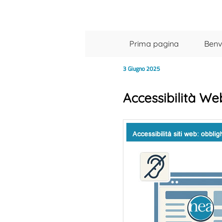
Menu principale
Vai al contenuto principale
Vai al contenuto secondario
Prima pagina
Benv
3 Giugno 2025
Accessibilità We