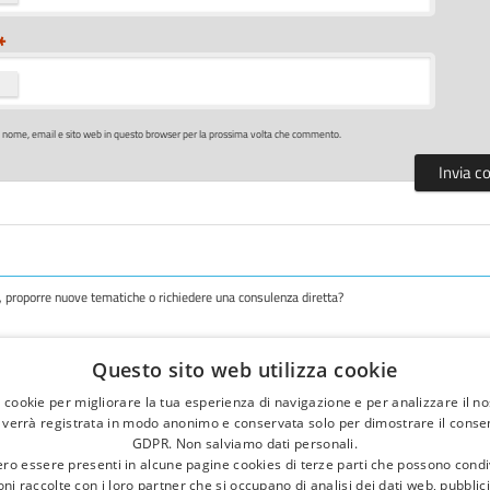
*
o nome, email e sito web in questo browser per la prossima volta che commento.
i, proporre nuove tematiche o richiedere una consulenza diretta?
Questo sito web utilizza cookie
i cookie per migliorare la tua esperienza di navigazione e per analizzare il nos
a verrà registrata in modo anonimo e conservata solo per dimostrare il consens
GDPR. Non salviamo dati personali.
ro essere presenti in alcune pagine cookies di terze parti che possono condi
ni raccolte con i loro partner che si occupano di analisi dei dati web, pubblici