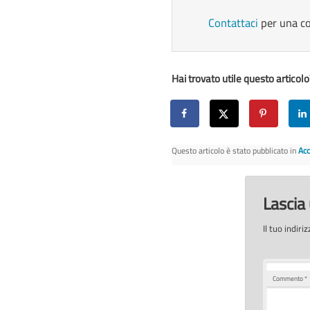
Contattaci
per una co
Hai trovato utile questo articolo?
Questo articolo è stato pubblicato in
Acc
Lasci
Il tuo indir
Commento
*