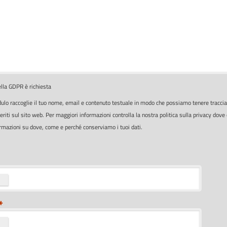
lla GDPR è richiesta
lo raccoglie il tuo nome, email e contenuto testuale in modo che possiamo tenere traccia
iti sul sito web. Per maggiori informazioni controlla la nostra politica sulla privacy dove 
rmazioni su dove, come e perché conserviamo i tuoi dati.
*