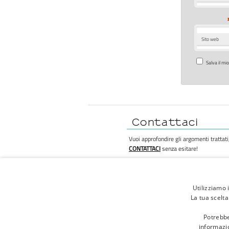
Sito web
Salva il mi
Contattaci
Vuoi approfondire gli argomenti trattat
CONTATTACI
senza esitare!
Utilizziamo 
La tua scelt
Potrebbe
informazio