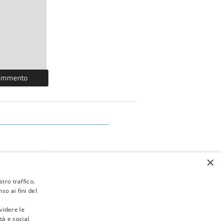
×
tro traffico.
o ai fini del
videre le
tà e social