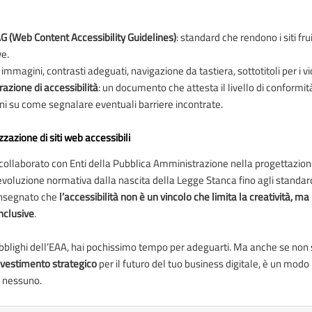
 (Web Content Accessibility Guidelines)
: standard che rendono i siti fru
ve.
le immagini, contrasti adeguati, navigazione da tastiera, sottotitoli per i v
razione di accessibilità
: un documento che attesta il livello di conformità
oni su come segnalare eventuali barriere incontrate.
zazione di siti web accessibili
llaborato con Enti della Pubblica Amministrazione nella progettazione 
’evoluzione normativa dalla nascita della Legge Stanca fino agli standar
insegnato che
l’accessibilità non è un vincolo che limita la creatività, ma
inclusive
.
 obblighi dell’EAA, hai pochissimo tempo per adeguarti. Ma anche se non 
nvestimento strategico
per il futuro del tuo business digitale, è un modo 
e nessuno.