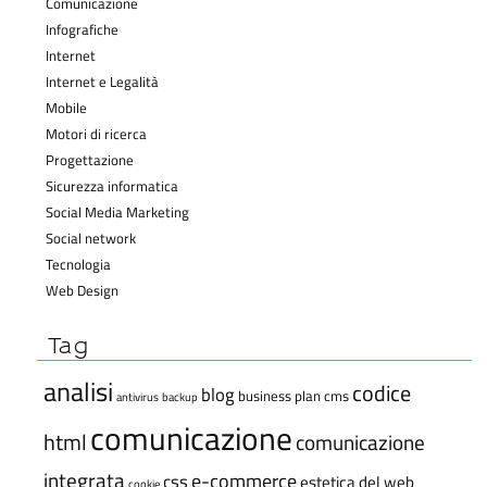
Comunicazione
Infografiche
Internet
Internet e Legalità
Mobile
Motori di ricerca
Progettazione
Sicurezza informatica
Social Media Marketing
Social network
Tecnologia
Web Design
Tag
analisi
codice
blog
business plan
cms
antivirus
backup
comunicazione
html
comunicazione
integrata
e-commerce
css
estetica del web
cookie