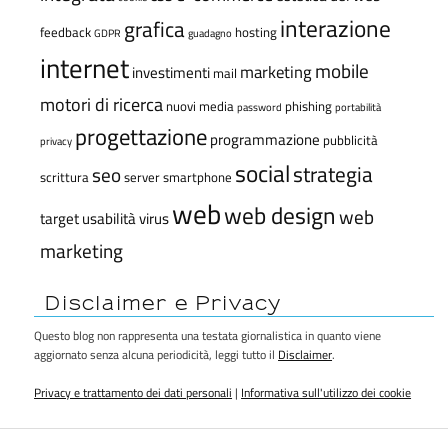
interazione
grafica
feedback
hosting
GDPR
guadagno
internet
mobile
marketing
investimenti
mail
motori di ricerca
nuovi media
phishing
password
portabilità
progettazione
programmazione
pubblicità
privacy
social
strategia
seo
scrittura
server
smartphone
web
web design
web
target
usabilità
virus
marketing
Disclaimer e Privacy
Questo blog non rappresenta una testata giornalistica in quanto viene
aggiornato senza alcuna periodicità, leggi tutto il
Disclaimer
.
Privacy e trattamento dei dati personali
|
Informativa sull'utilizzo dei cookie