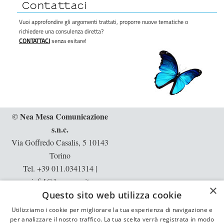
Contattaci
Vuoi approfondire gli argomenti trattati, proporre nuove tematiche o
richiedere una consulenza diretta?
CONTATTACI
senza esitare!
© Nea Mesa Comunicazione
s.n.c.
Via Goffredo Casalis, 5 10143
Torino
Tel. +39 011.0341314
|
info[@]neamesa.it
×
p.iva: 10397540013 | rea: TO -
Questo sito web utilizza cookie
1129913
Utilizziamo i cookie per migliorare la tua esperienza di navigazione e
Informative:
privacy
|
cookie
per analizzare il nostro traffico. La tua scelta verrà registrata in modo