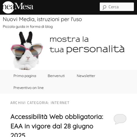
C
Nuovi Media, istruzioni per l'uso
Piccola guida in forma di blog
Menu principale
Vai al contenuto principale
Vai al contenuto secondario
Prima pagina
Benvenuti
Newsletter
Preventivo on line
ARCHIVI CATEGORIA:
INTERNET
Accessibilità Web obbligatoria:
EAA in vigore dal 28 giugno
2025