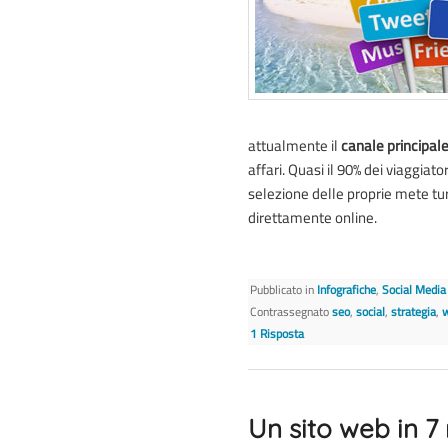
attualmente il
canale principal
affari. Quasi il 90% dei viaggiat
selezione delle proprie mete tur
direttamente online.
Pubblicato in
Infografiche
,
Social Media
Contrassegnato
seo
,
social
,
strategia
,
w
1
Risposta
Un sito web in 