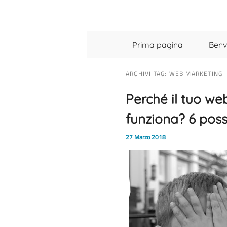
Menu principale
Vai al contenuto principale
Vai al contenuto secondario
Prima pagina
Benv
ARCHIVI TAG:
WEB MARKETING
Perché il tuo w
funziona? 6 poss
27 Marzo 2018