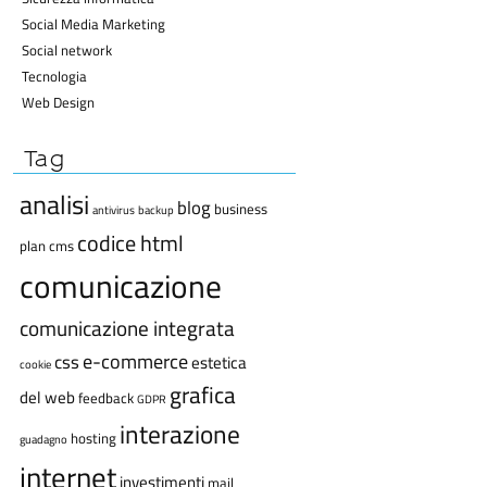
Social Media Marketing
Social network
Tecnologia
Web Design
Tag
analisi
blog
business
antivirus
backup
codice html
plan
cms
comunicazione
comunicazione integrata
e-commerce
css
estetica
cookie
grafica
del web
feedback
GDPR
interazione
hosting
guadagno
internet
investimenti
mail