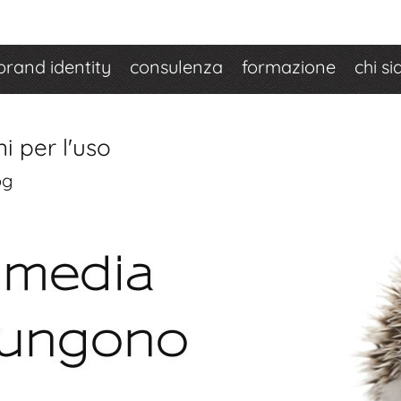
brand identity
consulenza
formazione
chi s
i per l'uso
og