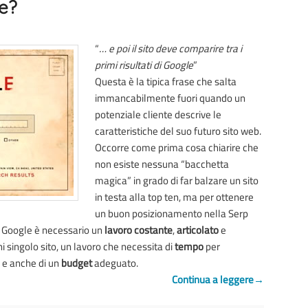
le?
“
… e poi il sito deve comparire tra i
primi risultati di Google
”
Questa è la tipica frase che salta
immancabilmente fuori quando un
potenziale cliente descrive le
caratteristiche del suo futuro sito web.
Occorre come prima cosa chiarire che
non esiste nessuna “bacchetta
magica” in grado di far balzare un sito
in testa alla top ten, ma per ottenere
un buon posizionamento nella Serp
i Google è necessario un
lavoro costante
,
articolato
e
i singolo sito, un lavoro che necessita di
tempo
per
i e anche di un
budget
adeguato.
Continua a leggere
→