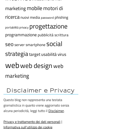
mobile
motori di
marketing
ricerca
nuovi media
phishing
password
progettazione
portabilità
privacy
programmazione
pubblicità
scrittura
social
seo
server
smartphone
strategia
target
usabilità
virus
web
web design
web
marketing
Disclaimer e Privacy
Questo blog non rappresenta una testata
giornalistica in quanto viene aggiornato senza
alcuna periodicità, leggi tutto il
Disclaimer
.
Privacy e trattamento dei dati personali
|
Informativa sull'utilizzo dei cookie