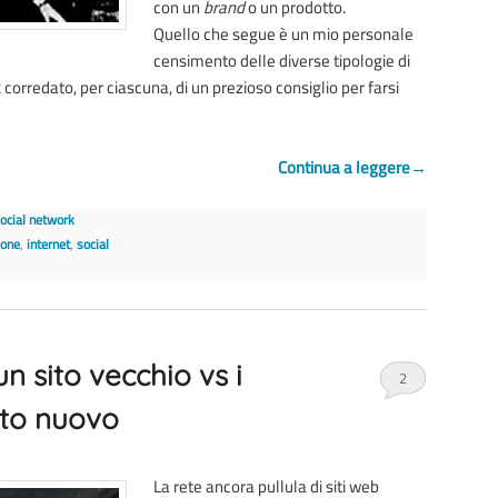
con un
brand
o un prodotto.
Quello che segue è un mio personale
censimento delle diverse tipologie di
 corredato, per ciascuna, di un prezioso consiglio per farsi
Continua a leggere
→
ocial network
ione
,
internet
,
social
un sito vecchio vs i
2
ito nuovo
La rete ancora pullula di siti web