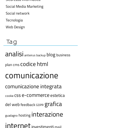
Social Media Marketing
Social network
Tecnologia
Web Design
Tag
analisi
blog
business
antivirus
backup
codice html
plan
cms
comunicazione
comunicazione integrata
e-commerce
css
estetica
cookie
grafica
del web
feedback
GDPR
interazione
hosting
guadagno
internet
investimenti
mail