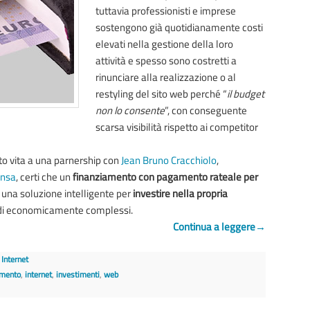
tuttavia professionisti e imprese
sostengono già quotidianamente costi
elevati nella gestione della loro
attività e spesso sono costretti a
rinunciare alla realizzazione o al
restyling del sito web perché “
il budget
non lo consente
”, con conseguente
scarsa visibilità rispetto ai competitor
o vita a una parnership con
Jean Bruno Cracchiolo
,
ansa
, certi che un
finanziamento con pagamento rateale per
 una soluzione intelligente per
investire nella propria
di economicamente complessi.
Continua a leggere
→
,
Internet
amento
,
internet
,
investimenti
,
web