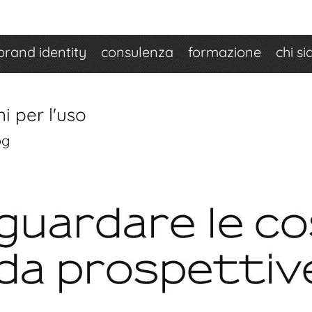
brand identity
consulenza
formazione
chi s
i per l'uso
og