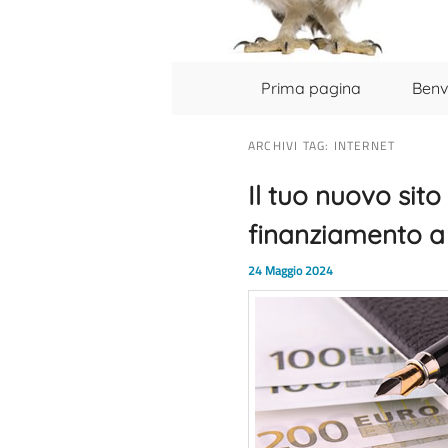
Menu principale
Vai al contenuto principale
Vai al contenuto secondario
Prima pagina
Benv
ARCHIVI TAG:
INTERNET
Il tuo nuovo sit
finanziamento a 
24 Maggio 2024