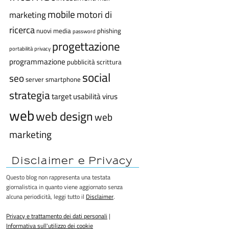
mobile
motori di
marketing
ricerca
nuovi media
phishing
password
progettazione
portabilità
privacy
programmazione
pubblicità
scrittura
social
seo
server
smartphone
strategia
target
usabilità
virus
web
web design
web
marketing
Disclaimer e Privacy
Questo blog non rappresenta una testata
giornalistica in quanto viene aggiornato senza
alcuna periodicità, leggi tutto il
Disclaimer
.
Privacy e trattamento dei dati personali
|
Informativa sull'utilizzo dei cookie