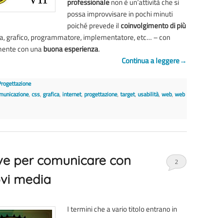
professionale
non è un’attività che si
possa improvvisare in pochi minuti
poiché prevede il
coinvolgimento di più
ta, grafico, programmatore, implementatore, etc… – con
mente con una
buona esperienza
.
Continua a leggere
→
Progettazione
municazione
,
css
,
grafica
,
internet
,
progettazione
,
target
,
usabilità
,
web
,
web
ave per comunicare con
2
ovi media
I termini che a vario titolo entrano in