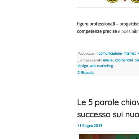
figure professionali
– progettis
competenze precise
e possibil
Pubblicato in
Comunicazione
,
Internet
,
Contrassegnato
analisi
,
codice html
,
co
design
,
web marketing
2
Risposte
Le 5 parole chi
successo sui nu
11 Giugno 2013