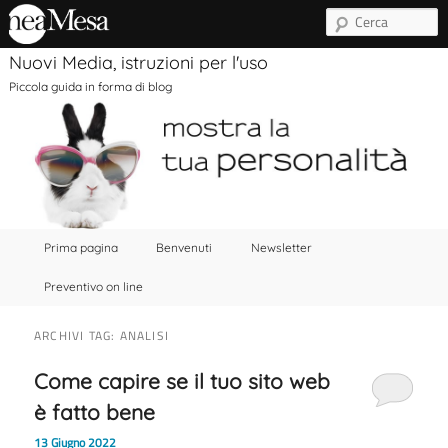
C
Nuovi Media, istruzioni per l'uso
Piccola guida in forma di blog
Menu principale
Vai al contenuto principale
Vai al contenuto secondario
Prima pagina
Benvenuti
Newsletter
Preventivo on line
ARCHIVI TAG:
ANALISI
Come capire se il tuo sito web
è fatto bene
13 Giugno 2022