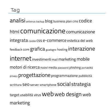
Tag
analisi
codice
blog
business plan
cms
antivirus
backup
comunicazione
html
comunicazione
integrata
e-commerce
css
estetica del web
cookie
interazione
grafica
feedback
hosting
GDPR
guadagno
internet
mobile
marketing
investimenti
mail
motori di ricerca
nuovi media
phishing
password
portabilità
progettazione
programmazione
pubblicità
privacy
social
strategia
seo
scrittura
server
smartphone
web
web design
web
target
usabilità
virus
marketing