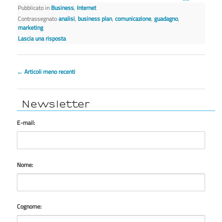
Pubblicato in
Business
,
Internet
Contrassegnato
analisi
,
business plan
,
comunicazione
,
guadagno
,
marketing
Lascia una risposta
Navigazione articolo
←
Articoli meno recenti
Newsletter
E-mail:
Nome:
Cognome: