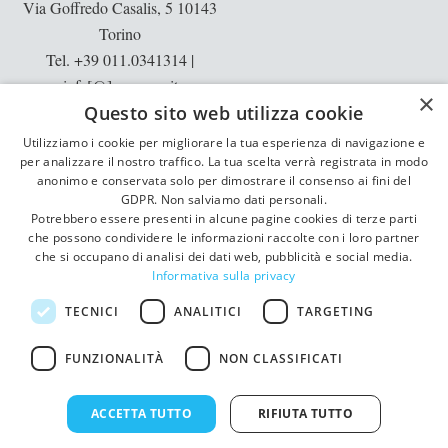
Via Goffredo Casalis, 5 10143
Torino
Tel. +39 011.0341314
|
info[@]neamesa.it
×
Questo sito web utilizza cookie
p.iva: 10397540013 | rea: TO -
1129913
Utilizziamo i cookie per migliorare la tua esperienza di navigazione e
per analizzare il nostro traffico. La tua scelta verrà registrata in modo
Informative:
privacy
|
cookie
anonimo e conservata solo per dimostrare il consenso ai fini del
GDPR. Non salviamo dati personali.
Potrebbero essere presenti in alcune pagine cookies di terze parti
che possono condividere le informazioni raccolte con i loro partner
che si occupano di analisi dei dati web, pubblicità e social media.
Informativa sulla privacy
TECNICI
ANALITICI
TARGETING
FUNZIONALITÀ
NON CLASSIFICATI
ACCETTA TUTTO
RIFIUTA TUTTO