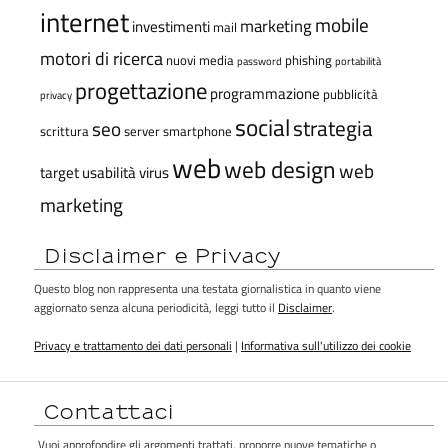
internet
mobile
marketing
investimenti
mail
motori di ricerca
nuovi media
phishing
password
portabilità
progettazione
programmazione
pubblicità
privacy
social
strategia
seo
scrittura
server
smartphone
web
web design
web
target
usabilità
virus
marketing
Disclaimer e Privacy
Questo blog non rappresenta una testata giornalistica in quanto viene
aggiornato senza alcuna periodicità, leggi tutto il
Disclaimer
.
Privacy e trattamento dei dati personali
|
Informativa sull'utilizzo dei cookie
Contattaci
Vuoi approfondire gli argomenti trattati, proporre nuove tematiche o