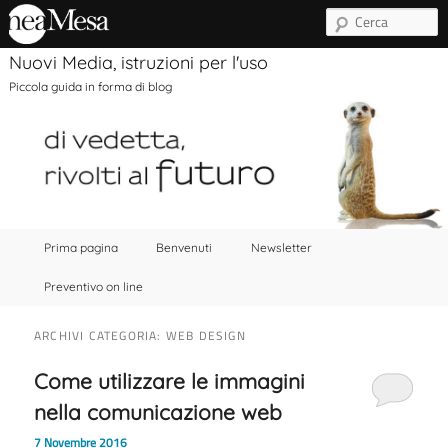
C
Nuovi Media, istruzioni per l'uso
Piccola guida in forma di blog
Menu principale
Vai al contenuto principale
Vai al contenuto secondario
Prima pagina
Benvenuti
Newsletter
Preventivo on line
ARCHIVI CATEGORIA:
WEB DESIGN
Come utilizzare le immagini
nella comunicazione web
7 Novembre 2016