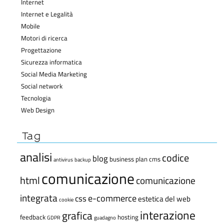
Internet
Internet e Legalità
Mobile
Motori di ricerca
Progettazione
Sicurezza informatica
Social Media Marketing
Social network
Tecnologia
Web Design
Tag
analisi
codice
blog
business plan
cms
antivirus
backup
comunicazione
html
comunicazione
integrata
e-commerce
css
estetica del web
cookie
interazione
grafica
feedback
hosting
GDPR
guadagno