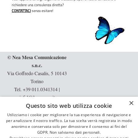
richiedere una consulenza diretta?
CONTATTACI
senza esitare!
© Nea Mesa Comunicazione
s.n.c.
Via Goffredo Casalis, 5 10143
Torino
Tel. +39 011.0341314
|
info[@]neamesa.it
×
Questo sito web utilizza cookie
p.iva: 10397540013 | rea: TO -
1129913
Utilizziamo i cookie per migliorare la tua esperienza di navigazione e
per analizzare il nostro traffico. La tua scelta verrà registrata in modo
Informative:
privacy
|
cookie
anonimo e conservata solo per dimostrare il consenso ai fini del
GDPR. Non salviamo dati personali.