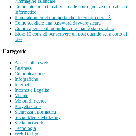
l’immagine aziendale
Come tutelare la tua attività dalle conseguenze di un attacco
informatico
Il tuo sito internet non porta clienti? Scopri perché.
Come scegliere una password davvero sicura
Come sapere se il tuo indirizzo e-mail è stato violato
Blog: 10 consigli per scrivere un post quando sei a corto di
idee
Categorie
Accessibilità web
Business
Comunicazione
Infografiche
Internet
Internet e Legalità
Mobile
Motori di ricerca
Progettazione
Sicurezza informatica
Social Media Marketing
Social network
Tecnologia
Web Design