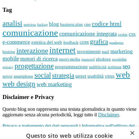
Tag
analisi
codice html
blog
business plan
cms
antivirus
backup
comunicazione
comunicazione integrata
css
cookie
grafica
e-commerce
estetica del web
feedback
GDPR
guadagno
internet
interazione
marketing
investimenti
hosting
mail
mobile
motori di ricerca
nuovi media
phishing
password
portabilità
progettazione
seo
programmazione
pubblicità
scrittura
privacy
web
social
strategia
target
usabilità
virus
server
smartphone
web design
web marketing
Disclaimer e Privacy
Questo blog non rappresenta una testata giornalistica in quanto viene
aggiornato senza alcuna periodicità, leggi tutto il
Disclaimer
.
Privacy e trattamento dei dati personali
|
Informativa sull'utilizzo dei
×
cookie
Questo sito web utilizza cookie