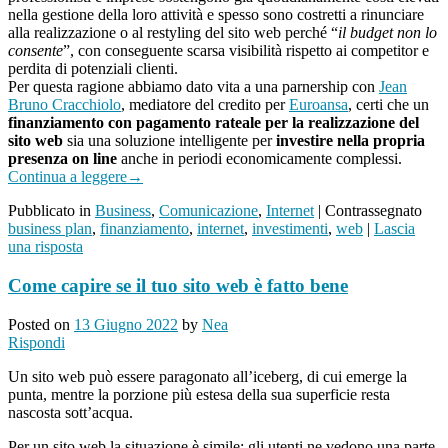
nella gestione della loro attività e spesso sono costretti a rinunciare
alla realizzazione o al restyling del sito web perché “
il budget non lo
consente
”, con conseguente scarsa visibilità rispetto ai competitor e
perdita di potenziali clienti.
Per questa ragione abbiamo dato vita a una parnership con
Jean
Bruno Cracchiolo
, mediatore del credito per
Euroansa
, certi che un
finanziamento con pagamento rateale per la realizzazione del
sito web
sia una soluzione intelligente per
investire nella propria
presenza on line
anche in periodi economicamente complessi.
Continua a leggere
→
Pubblicato in
Business
,
Comunicazione
,
Internet
|
Contrassegnato
business plan
,
finanziamento
,
internet
,
investimenti
,
web
|
Lascia
una risposta
Come capire se il tuo sito web è fatto bene
Posted on
13 Giugno 2022
by
Nea
Rispondi
Un sito web può essere paragonato all’iceberg, di cui emerge la
punta, mentre la porzione più estesa della sua superficie resta
nascosta sott’acqua.
Per un sito web la situazione è simile: gli utenti ne vedono una parte,