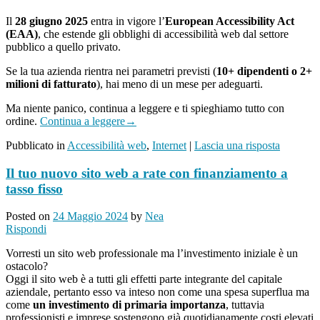
Il
28 giugno 2025
entra in vigore l’
European Accessibility Act
(EAA)
, che estende gli obblighi di accessibilità web dal settore
pubblico a quello privato.
Se la tua azienda rientra nei parametri previsti (
10+ dipendenti o 2+
milioni di fatturato
), hai meno di un mese per adeguarti.
Ma niente panico, continua a leggere e ti spieghiamo tutto con
ordine.
Continua a leggere
→
Pubblicato in
Accessibilità web
,
Internet
|
Lascia una risposta
Il tuo nuovo sito web a rate con finanziamento a
tasso fisso
Posted on
24 Maggio 2024
by
Nea
Rispondi
Vorresti un sito web professionale ma l’investimento iniziale è un
ostacolo?
Oggi il sito web è a tutti gli effetti parte integrante del capitale
aziendale, pertanto esso va inteso non come una spesa superflua ma
come
un investimento di primaria importanza
, tuttavia
professionisti e imprese sostengono già quotidianamente costi elevati