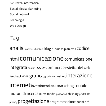
Sicurezza informatica
Social Media Marketing
Social network
Tecnologia
Web Design
Tag
analisi
codice
blog
business plan
cms
antivirus
backup
comunicazione
html
comunicazione
integrata
e-commerce
css
estetica del web
cookie
interazione
grafica
feedback
hosting
GDPR
guadagno
internet
mobile
marketing
investimenti
mail
motori di ricerca
nuovi media
phishing
password
portabilità
progettazione
programmazione
pubblicità
privacy