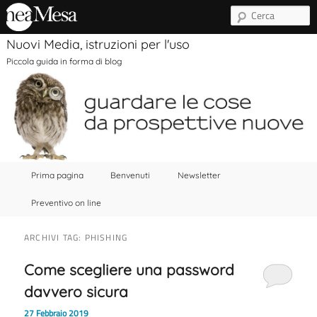
C
Nuovi Media, istruzioni per l'uso
Piccola guida in forma di blog
Menu principale
Vai al contenuto principale
Vai al contenuto secondario
Prima pagina
Benvenuti
Newsletter
Preventivo on line
ARCHIVI TAG:
PHISHING
Come scegliere una password
davvero sicura
27 Febbraio 2019