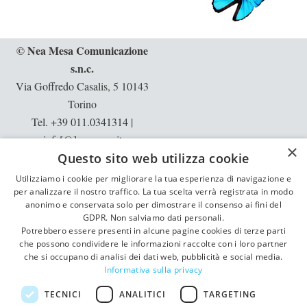
© Nea Mesa Comunicazione
s.n.c.
Via Goffredo Casalis, 5 10143
Torino
Tel. +39 011.0341314
|
info[@]neamesa.it
×
Questo sito web utilizza cookie
p.iva: 10397540013 | rea: TO -
1129913
Utilizziamo i cookie per migliorare la tua esperienza di navigazione e
per analizzare il nostro traffico. La tua scelta verrà registrata in modo
Informative:
privacy
|
cookie
anonimo e conservata solo per dimostrare il consenso ai fini del
GDPR. Non salviamo dati personali.
Potrebbero essere presenti in alcune pagine cookies di terze parti
che possono condividere le informazioni raccolte con i loro partner
che si occupano di analisi dei dati web, pubblicità e social media.
Informativa sulla privacy
TECNICI
ANALITICI
TARGETING