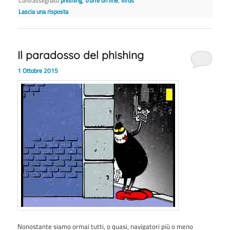
Contrassegnato
phishing
,
truffe on line
,
virus
Lascia una risposta
Il paradosso del phishing
1 Ottobre 2015
Nonostante siamo ormai tutti, o quasi, navigatori più o meno