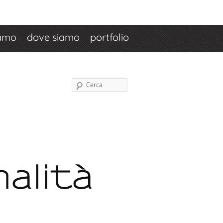
iamo
dove siamo
portfolio
Cerca