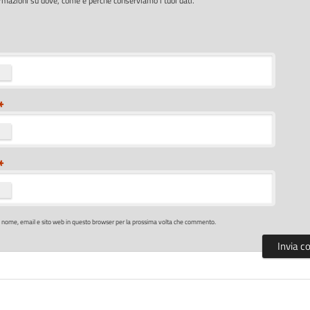
rmazioni su dove, come e perché conserviamo i tuoi dati.
*
*
o nome, email e sito web in questo browser per la prossima volta che commento.