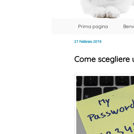
Menu principale
Vai al contenuto principale
Vai al contenuto secondario
Prima pagina
Benv
27 Febbraio 2019
Come scegliere 