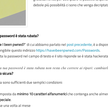
debole più possibilità ci sono che venga decriptata
 password è stata rubata?
e I been pwned?
” di cui abbiamo parlato nel
post precedente
, è a disp
ungibile questo indirizzo
https://haveibeenpwned.com/Passwords
.
gita la password nel campo di testo e il sito risponde se è stata hackerat
a tua password è stata rubata non resta che correre ai ripari: cambiarl
 sicura?
 sono sufficienti due semplici condizioni:
omposta da
minimo 10 caratteri alfanumerici
che contenga anche alme
peciale
.
 se una volta al mese