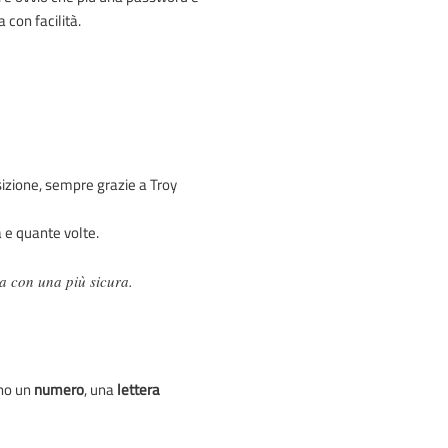
 con facilità.
osizione, sempre grazie a Troy
a e quante volte.
a con una più sicura.
no un
numero
, una
lettera