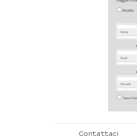
maggiori info
Accetto
Nome
Email
Sito web
Salva il mi
Contattaci