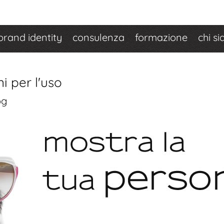
brand identity
consulenza
formazione
chi s
i per l'uso
og