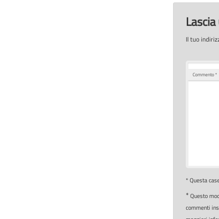
Lasci
Il tuo indir
Commento
*
* Questa case
*
Questo modu
commenti inser