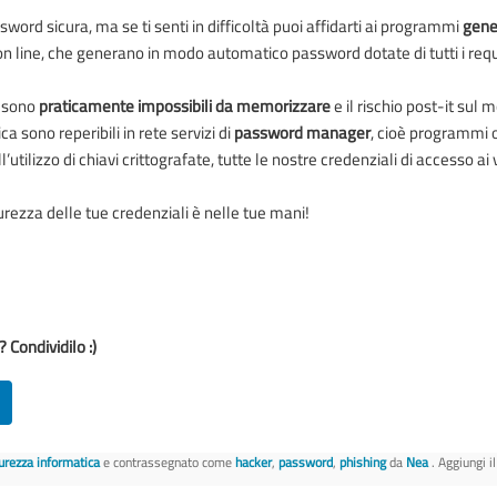
sword sicura, ma se ti senti in difficoltà puoi affidarti ai programmi
gene
n line, che generano in modo automatico password dotate di tutti i requi
e sono
praticamente impossibili da memorizzare
e il rischio post-it sul 
 sono reperibili in rete servizi di
password manager
, cioè programmi 
’utilizzo di chiavi crittografate, tutte le nostre credenziali di accesso ai v
urezza delle tue credenziali è nelle tue mani!
 Condividilo :)
urezza informatica
e contrassegnato come
hacker
,
password
,
phishing
da
Nea
. Aggiungi i