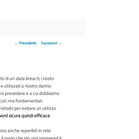
Navigazione articolo
←
Precedente
Successivi
→
to di un
data breach
, i nostri
 e utilizzati a nostro danno.
iamo prevedere e a cui dobbiamo
coli, ma fondamentali.
metodo per evitare un utilizzo
word sicura quindi efficace
.
no anche reperibili in rete
i è ovvio che più una password è